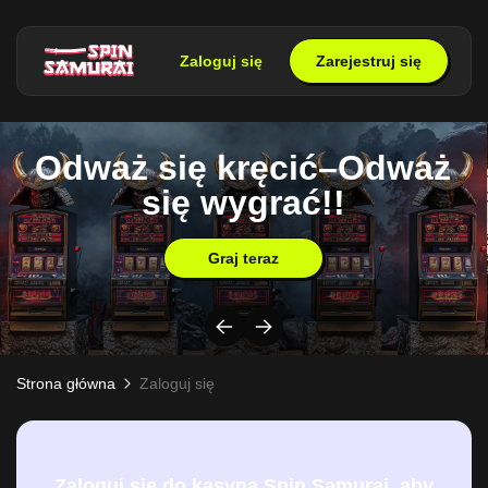
Zaloguj się
Zarejestruj się
Odważ się kręcić–Odważ
się wygrać!!
Graj teraz
Strona główna
Zaloguj się
Zaloguj się do kasyna Spin Samurai, aby