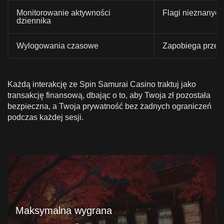
Monitorowanie aktywności
Flagi nieznanych
dziennika
Wylogowania czasowe
Zapobiega przedł
Każdą interakcję ze Spin Samurai Casino traktuj jako
transakcję finansową, dbając o to, aby Twoja zł pozostała
bezpieczna, a Twoja prywatność bez żadnych ograniczeń
podczas każdej sesji.
Maksymalna wygrana