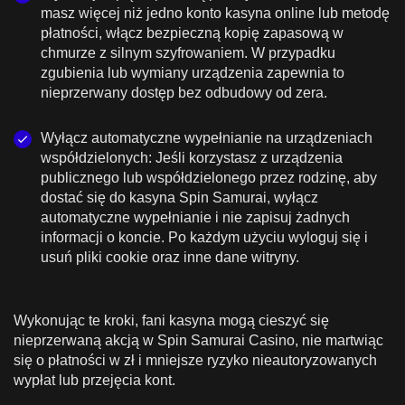
masz więcej niż jedno konto kasyna online lub metodę
płatności, włącz bezpieczną kopię zapasową w
chmurze z silnym szyfrowaniem. W przypadku
zgubienia lub wymiany urządzenia zapewnia to
nieprzerwany dostęp bez odbudowy od zera.
Wyłącz automatyczne wypełnianie na urządzeniach
współdzielonych: Jeśli korzystasz z urządzenia
publicznego lub współdzielonego przez rodzinę, aby
dostać się do kasyna Spin Samurai, wyłącz
automatyczne wypełnianie i nie zapisuj żadnych
informacji o koncie. Po każdym użyciu wyloguj się i
usuń pliki cookie oraz inne dane witryny.
Wykonując te kroki, fani kasyna mogą cieszyć się
nieprzerwaną akcją w Spin Samurai Casino, nie martwiąc
się o płatności w zł i mniejsze ryzyko nieautoryzowanych
wypłat lub przejęcia kont.