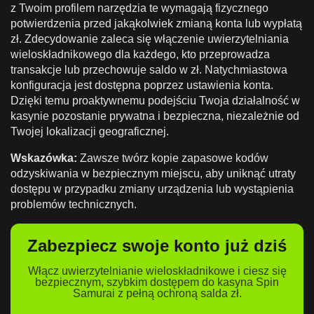
z Twoim profilem narzędzia te wymagają fizycznego
potwierdzenia przed jakąkolwiek zmianą konta lub wypłatą
zł. Zdecydowanie zaleca się włączenie uwierzytelniania
wieloskładnikowego dla każdego, kto przeprowadza
transakcje lub przechowuje saldo w zł. Natychmiastowa
konfiguracja jest dostępna poprzez ustawienia konta.
Dzięki temu proaktywnemu podejściu Twoja działalność w
kasynie pozostanie prywatna i bezpieczna, niezależnie od
Twojej lokalizacji geograficznej.
Wskazówka:
Zawsze twórz kopie zapasowe kodów
odzyskiwania w bezpiecznym miejscu, aby uniknąć utraty
dostępu w przypadku zmiany urządzenia lub wystąpienia
problemów technicznych.
Zabezpiecz swoje konto już dziś
Włącz uwierzytelnianie wieloskładnikowe i ciesz się
bezpiecznym, szybkim dostępem do kasyna Spin
Samurai z pełną ochroną salda zł.