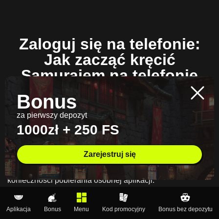
Zaloguj się na telefonie:
Jak zacząć kręcić
Samurajem na telefonie
lub tablecie
Bonus
za pierwszy depozyt
Kasyno Spin Samurai oferuje najlepsze wrażenia dla
1000zł + 250 FS
graczy polski, którzy chcą łatwo zarządzać swoimi kontami
do gier na wszystkich swoich urządzeniach, niezależnie od
tego, czy wolą iOS, czy Androida. Platforma mobilna ładuje
Zarejestruj się
się bezpośrednio w przeglądarce urządzenia, a interfejs
zmienia się, aby pasował do dowolnego ekranu bez
konieczności pobierania osobnej aplikacji.
Aplikacja
Bonus
Menu
Kod promocyjny
Bonus bez depozytu
Jak uwierzytelnić się na platformach