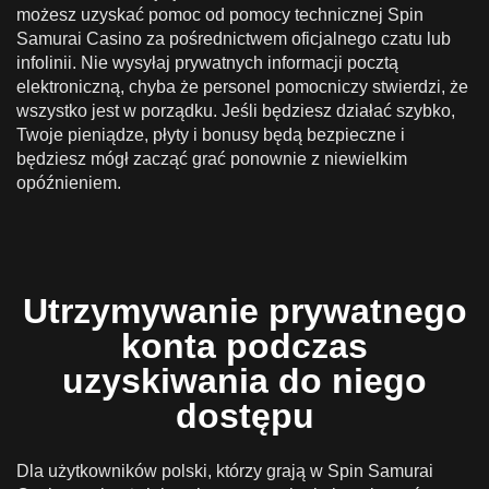
możesz uzyskać pomoc od pomocy technicznej Spin
Samurai Casino za pośrednictwem oficjalnego czatu lub
infolinii. Nie wysyłaj prywatnych informacji pocztą
elektroniczną, chyba że personel pomocniczy stwierdzi, że
wszystko jest w porządku. Jeśli będziesz działać szybko,
Twoje pieniądze, płyty i bonusy będą bezpieczne i
będziesz mógł zacząć grać ponownie z niewielkim
opóźnieniem.
Utrzymywanie prywatnego
konta podczas
uzyskiwania do niego
dostępu
Dla użytkowników polski, którzy grają w Spin Samurai