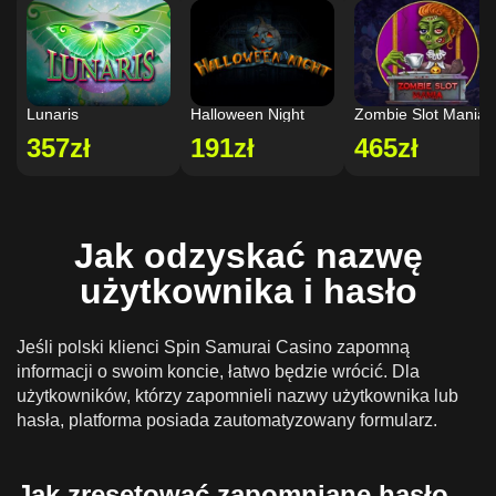
Lunaris
Halloween Night
Zombie Slot Mania
357zł
191zł
465zł
Jak odzyskać nazwę
użytkownika i hasło
Jeśli polski klienci Spin Samurai Casino zapomną
informacji o swoim koncie, łatwo będzie wrócić. Dla
użytkowników, którzy zapomnieli nazwy użytkownika lub
hasła, platforma posiada zautomatyzowany formularz.
Jak zresetować zapomniane hasło