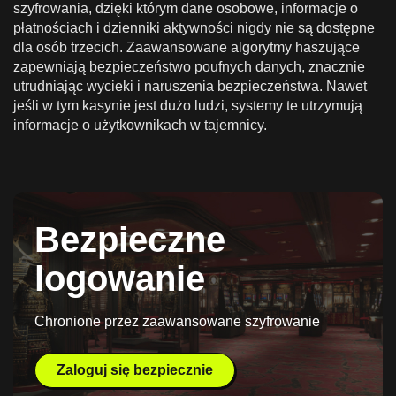
szyfrowania, dzięki którym dane osobowe, informacje o
płatnościach i dzienniki aktywności nigdy nie są dostępne
dla osób trzecich. Zaawansowane algorytmy haszujące
zapewniają bezpieczeństwo poufnych danych, znacznie
utrudniając wycieki i naruszenia bezpieczeństwa. Nawet
jeśli w tym kasynie jest dużo ludzi, systemy te utrzymują
informacje o użytkownikach w tajemnicy.
Bezpieczne
logowanie
Chronione przez zaawansowane szyfrowanie
Zaloguj się bezpiecznie