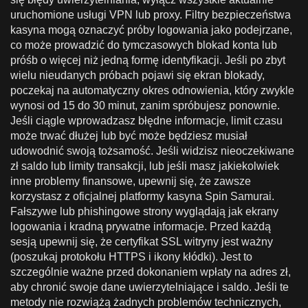
uruchomione usługi VPN lub proxy. Filtry bezpieczeństwa
kasyna mogą oznaczyć próby logowania jako podejrzane,
co może prowadzić do tymczasowych blokad konta lub
próśb o więcej niż jedną formę identyfikacji. Jeśli po zbyt
wielu nieudanych próbach pojawi się ekran blokady,
poczekaj na automatyczny okres odnowienia, który zwykle
wynosi od 15 do 30 minut, zanim spróbujesz ponownie.
Jeśli ciągle wprowadzasz błędne informacje, limit czasu
może trwać dłużej lub być może będziesz musiał
udowodnić swoją tożsamość. Jeśli widzisz nieoczekiwane
zł saldo lub limity transakcji, lub jeśli masz jakiekolwiek
inne problemy finansowe, upewnij się, że zawsze
korzystasz z oficjalnej platformy kasyna Spin Samurai.
Fałszywe lub phishingowe strony wyglądają jak ekrany
logowania i kradną prywatne informacje. Przed każdą
sesją upewnij się, że certyfikat SSL witryny jest ważny
(poszukaj protokołu HTTPS i ikony kłódki). Jest to
szczególnie ważne przed dokonaniem wpłaty na adres zł,
aby chronić swoje dane uwierzytelniające i saldo. Jeśli te
metody nie rozwiążą żadnych problemów technicznych,