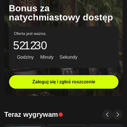
Bonus za
natychmiastowy dostęp
Oferta jest ważna:
52
12
28
Godziny
Minuty
Sekundy
Zaloguj się i zgłoś roszczenie
Teraz wygrywam