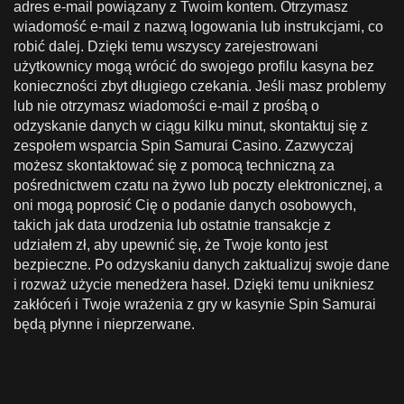
adres e-mail powiązany z Twoim kontem. Otrzymasz
wiadomość e-mail z nazwą logowania lub instrukcjami, co
robić dalej. Dzięki temu wszyscy zarejestrowani
użytkownicy mogą wrócić do swojego profilu kasyna bez
konieczności zbyt długiego czekania. Jeśli masz problemy
lub nie otrzymasz wiadomości e-mail z prośbą o
odzyskanie danych w ciągu kilku minut, skontaktuj się z
zespołem wsparcia Spin Samurai Casino. Zazwyczaj
możesz skontaktować się z pomocą techniczną za
pośrednictwem czatu na żywo lub poczty elektronicznej, a
oni mogą poprosić Cię o podanie danych osobowych,
takich jak data urodzenia lub ostatnie transakcje z
udziałem zł, aby upewnić się, że Twoje konto jest
bezpieczne. Po odzyskaniu danych zaktualizuj swoje dane
i rozważ użycie menedżera haseł. Dzięki temu unikniesz
zakłóceń i Twoje wrażenia z gry w kasynie Spin Samurai
będą płynne i nieprzerwane.