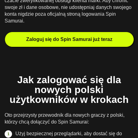
czacie zweryfikowanej obsługi klienta marki. Aby chronić
swoje zł i dane osobowe, nie udostępniaj danych swojego
konta nigdzie poza oficjalną stroną logowania Spin
Samurai.
Zaloguj się do Spin Samurai już teraz
Jak zalogować się dla
nowych polski
użytkowników w krokach
Oto przejrzysty przewodnik dla nowych graczy z polski,
którzy chcą dołączyć do Spin Samurai:
Użyj bezpiecznej przeglądarki, aby dostać się do