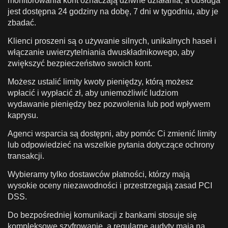
monitorowania kont oznaczają dziwne działania, a obsługa
jest dostępna 24 godziny na dobę, 7 dni w tygodniu, aby je
zbadać.
Klienci proszeni są o używanie silnych, unikalnych haseł i
włączanie uwierzytelniania dwuskładnikowego, aby
zwiększyć bezpieczeństwo swoich kont.
Możesz ustalić limity kwoty pieniędzy, którą możesz
wpłacić i wypłacić zł, aby uniemożliwić ludziom
wydawanie pieniędzy bez pozwolenia lub pod wpływem
kaprysu.
Agenci wsparcia są dostępni, aby pomóc Ci zmienić limity
lub odpowiedzieć na wszelkie pytania dotyczące ochrony
transakcji.
Wybieramy tylko dostawców płatności, którzy mają
wysokie oceny niezawodności i przestrzegają zasad PCI
DSS.
Do bezpośredniej komunikacji z bankami stosuje się
kompleksowe szyfrowanie, a regularne audyty mają na