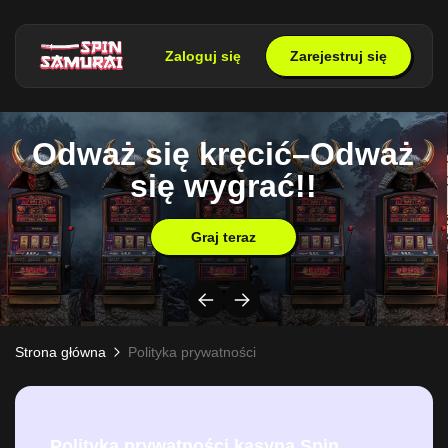
Zaloguj się
Zarejestruj się
Odważ się kręcić–Odważ
się wygrać!!
Graj teraz
Strona główna
Polityka prywatności
Polityka prywatności kasyna Spin