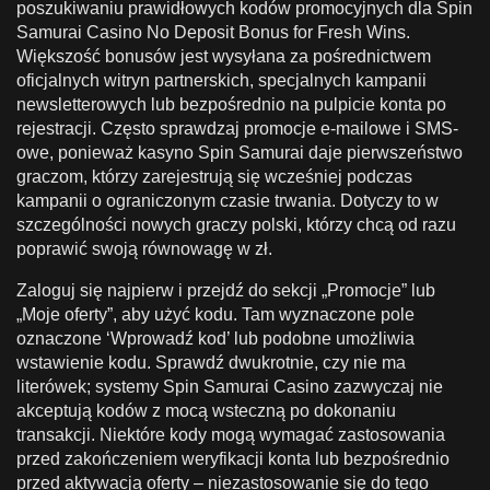
poszukiwaniu prawidłowych kodów promocyjnych dla Spin
Samurai Casino No Deposit Bonus for Fresh Wins.
Większość bonusów jest wysyłana za pośrednictwem
oficjalnych witryn partnerskich, specjalnych kampanii
newsletterowych lub bezpośrednio na pulpicie konta po
rejestracji. Często sprawdzaj promocje e-mailowe i SMS-
owe, ponieważ kasyno Spin Samurai daje pierwszeństwo
graczom, którzy zarejestrują się wcześniej podczas
kampanii o ograniczonym czasie trwania. Dotyczy to w
szczególności nowych graczy polski, którzy chcą od razu
poprawić swoją równowagę w zł.
Zaloguj się najpierw i przejdź do sekcji „Promocje” lub
„Moje oferty”, aby użyć kodu. Tam wyznaczone pole
oznaczone ‘Wprowadź kod’ lub podobne umożliwia
wstawienie kodu. Sprawdź dwukrotnie, czy nie ma
literówek; systemy Spin Samurai Casino zazwyczaj nie
akceptują kodów z mocą wsteczną po dokonaniu
transakcji. Niektóre kody mogą wymagać zastosowania
przed zakończeniem weryfikacji konta lub bezpośrednio
przed aktywacją oferty – niezastosowanie się do tego