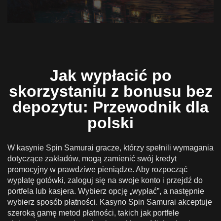
Jak wypłacić po
skorzystaniu z bonusu bez
depozytu: Przewodnik dla
polski
W kasynie Spin Samurai gracze, którzy spełnili wymagania
dotyczące zakładów, mogą zamienić swój kredyt
promocyjny w prawdziwe pieniądze. Aby rozpocząć
wypłatę gotówki, zaloguj się na swoje konto i przejdź do
portfela lub kasjera. Wybierz opcję „wypłać”, a następnie
wybierz sposób płatności. Kasyno Spin Samurai akceptuje
szeroką gamę metod płatności, takich jak portfele