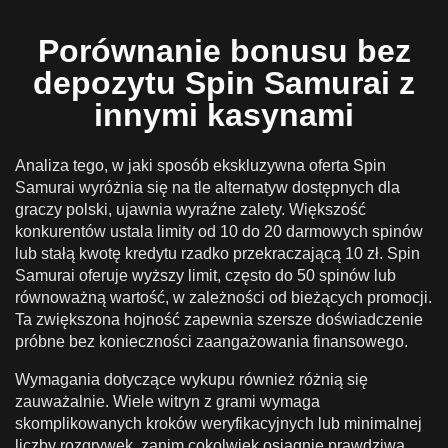
Porównanie bonusu bez
depozytu Spin Samurai z
innymi kasynami
Analiza tego, w jaki sposób ekskluzywna oferta Spin
Samurai wyróżnia się na tle alternatyw dostępnych dla
graczy polski, ujawnia wyraźne zalety. Większość
konkurentów ustala limity od 10 do 20 darmowych spinów
lub stałą kwotę kredytu rzadko przekraczającą 10 zł. Spin
Samurai oferuje wyższy limit, często do 50 spinów lub
równoważną wartość, w zależności od bieżących promocji.
Ta zwiększona hojność zapewnia szersze doświadczenie
próbne bez konieczności zaangażowania finansowego.
Wymagania dotyczące wykupu również różnią się
zauważalnie. Wiele witryn z grami wymaga
skomplikowanych kroków weryfikacyjnych lub minimalnej
liczby rozgrywek, zanim cokolwiek osiągnie prawdziwą