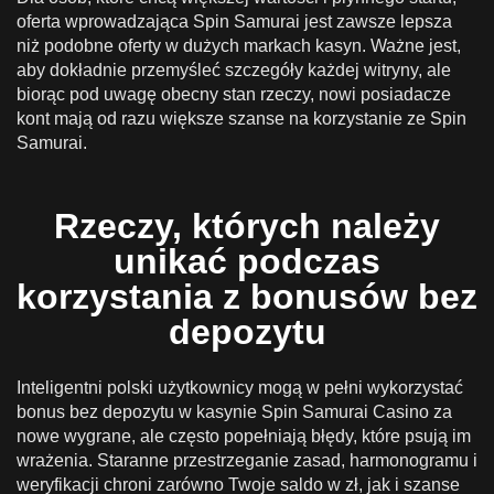
oferta wprowadzająca Spin Samurai jest zawsze lepsza
niż podobne oferty w dużych markach kasyn. Ważne jest,
aby dokładnie przemyśleć szczegóły każdej witryny, ale
biorąc pod uwagę obecny stan rzeczy, nowi posiadacze
kont mają od razu większe szanse na korzystanie ze Spin
Samurai.
Rzeczy, których należy
unikać podczas
korzystania z bonusów bez
depozytu
Inteligentni polski użytkownicy mogą w pełni wykorzystać
bonus bez depozytu w kasynie Spin Samurai Casino za
nowe wygrane, ale często popełniają błędy, które psują im
wrażenia. Staranne przestrzeganie zasad, harmonogramu i
weryfikacji chroni zarówno Twoje saldo w zł, jak i szanse