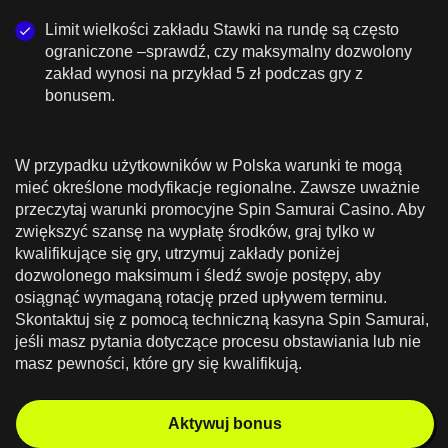
Limit wielkości zakładu Stawki na rundę są często
ograniczone –sprawdź, czy maksymalny dozwolony
zakład wynosi na przykład 5 zł podczas gry z
bonusem.
W przypadku użytkowników w Polska warunki te mogą
mieć określone modyfikacje regionalne. Zawsze uważnie
przeczytaj warunki promocyjne Spin Samurai Casino. Aby
zwiększyć szansę na wypłatę środków, graj tylko w
kwalifikujące się gry, utrzymuj zakłady poniżej
dozwolonego maksimum i śledź swoje postępy, aby
osiągnąć wymaganą rotację przed upływem terminu.
Skontaktuj się z pomocą techniczną kasyna Spin Samurai,
jeśli masz pytania dotyczące procesu obstawiania lub nie
masz pewności, które gry się kwalifikują.
Aktywuj bonus