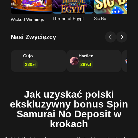
Porównanie bonusu bez depozytu Spin Samurai
z innymi kasynami
Rzeczy, których należy unikać podczas
Throne of Egypt
Sic Bo
Cool As Ice
korzystania z bonusów bez depozytu
Kody bonusowe: jak je znaleźć i używać
Nasi Zwycięzcy
Sposoby uzyskania pomocy bez pytań
dotyczących bonusu depozytowego
Cujo
Hartlen
P
Wsparcie e-mailowe i jak długo trwa odpowiedź
230zł
289zł
3
Centrum pomocy i doradztwo regionalne
Jak uzyskać polski
ekskluzywny bonus Spin
Samurai No Deposit w
krokach