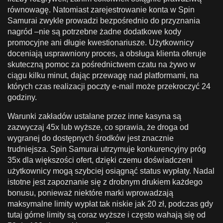
równowagę. Natomiast zarejestrowanie konta w Spin
Samurai zwykle prowadzi bezpośrednio do przyznania
nagród –nie są potrzebne żadne dodatkowe kody
promocyjne ani długie kwestionariusze. Użytkownicy
doceniają usprawniony proces, a obsługa klienta oferuje
skuteczną pomoc za pośrednictwem czatu na żywo w
ciągu kilku minut, dając przewagę nad platformami, na
których czas realizacji poczty e-mail może przekroczyć 24
godziny.
Warunki zakładów ustalane przez inne kasyna są
zazwyczaj 45x lub wyższe, co sprawia, że droga od
wygranej do dostępnych środków jest znacznie
trudniejsza. Spin Samurai utrzymuje konkurencyjny próg
35x dla większości ofert, dzięki czemu doświadczeni
użytkownicy mogą szybciej osiągnąć status wypłaty. Nadal
istotne jest zapoznanie się z drobnym drukiem każdego
bonusu, ponieważ niektóre marki wprowadzają
maksymalne limity wypłat tak niskie jak 20 zł, podczas gdy
tutaj górne limity są coraz wyższe i często wahają się od