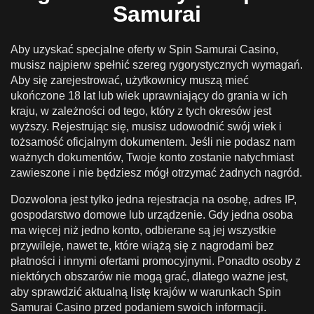
Samurai
Aby uzyskać specjalne oferty w Spin Samurai Casino,
musisz najpierw spełnić szereg rygorystycznych wymagań.
Aby się zarejestrować, użytkownicy muszą mieć
ukończone 18 lat lub wiek uprawniający do grania w ich
kraju, w zależności od tego, który z tych okresów jest
wyższy. Rejestrując się, musisz udowodnić swój wiek i
tożsamość oficjalnym dokumentem. Jeśli nie podasz nam
ważnych dokumentów, Twoje konto zostanie natychmiast
zawieszone i nie będziesz mógł otrzymać żadnych nagród.
Dozwolona jest tylko jedna rejestracja na osobę, adres IP,
gospodarstwo domowe lub urządzenie. Gdy jedna osoba
ma więcej niż jedno konto, odbierane są jej wszystkie
przywileje, nawet te, które wiążą się z nagrodami bez
płatności i innymi ofertami promocyjnymi. Ponadto osoby z
niektórych obszarów nie mogą grać, dlatego ważne jest,
aby sprawdzić aktualną listę krajów w warunkach Spin
Samurai Casino przed podaniem swoich informacji.