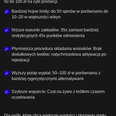
50 do 100 zł na cykl promocji.
Bardziej hojne limity: do 50 spinów w porównaniu do
10–20 w większości witryn
Niższe warunki zakładów: 35x zamiast bardziej
restrykcyjnych 45x punktów odniesienia
Płynniejsza procedura składania wniosków: Brak
dodatkowych kodów; natychmiastowa aktywacja po
rejestracji
Wyższy pułap wypłat: 50–100 zł w porównaniu z
bardziej rygorystycznymi alternatywami
Szybsze wsparcie: Czat na żywo z krótkim czasem
oczekiwania
Dla osób, które chcą większej wartości i płynnego startu,