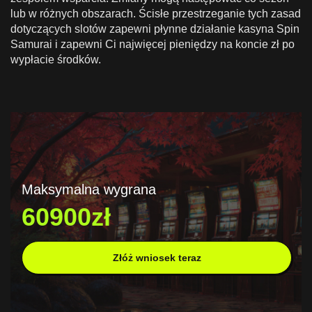
lub w różnych obszarach. Ścisłe przestrzeganie tych zasad
dotyczących slotów zapewni płynne działanie kasyna Spin
Samurai i zapewni Ci najwięcej pieniędzy na koncie zł po
wypłacie środków.
Maksymalna wygrana
60900zł
Złóż wniosek teraz