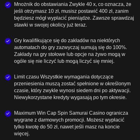
Mnożnik do obstawiania Zwykle 40 x, co oznacza, że
jeśli otrzymasz 10 zł, musisz postawić 400 zł, zanim
będziesz mógł wypłacić pieniądze. Zawsze sprawdzaj
stawki w swojej okolicy już teraz.
Gry kwalifikujące się do zakładów na niektórych
automatach do gry zazwyczaj sumują się do 100%.
Zakłady na gry stołowe lub opcje na żywo mogą w
ogóle się nie liczyć lub mogą liczyć się mniej.
Limit czasu Wszystkie wymagania dotyczące
przeniesienia muszą zostać spełnione w określonym
czasie, który zwykle wynosi siedem dni po aktywacji.
Niewykorzystane kredyty wygasają po tym okresie.
Maximum Win Cap Spin Samurai Casino ogranicza
wygrane z darmowych promocji. Możesz wypłacić
tylko kwotę do 50 zł, nawet jeśli masz na koncie
więcej.