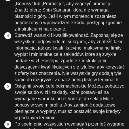
„Bonusy” lub „Promocje”, aby włączyć promocję.
Znajdź ofertę Spin Samurai, która nie wymaga
płatności z góry. Jeśli w tym momencie zostaniesz
poproszony o wprowadzenie kodu, postępuj zgodnie
z instrukcjami na ekranie.
Sprawdź warunki i kwalifikowalność. Zapoznaj się ze
wszystkimi odpowiednimi sekcjami, aby znaleźć takie
informacje, jak gry kwalifikacyjne, maksymalne limity
wypłat i minimalne cele zakładów, które są zwykle
podane w zł. Postępuj zgodnie z instrukcjami
dotyczącymi kwalifikujących się tytułów, aby korzystać
z oferty bez znaczenia. Nie wszystkie gry dodają tyle
samo do rozgrywki. Zobacz pełną listę w terminach.
Osiągnij swoje cele bukmacherskie Możesz zobaczyć
swoje saldo w zł i zakłady, które postawiłeś na
wymagane warunki, przechodząc do sekcji Moje
bonusy w swoim profilu. Aby zamienić dodatkowe
pieniądze w wypłaty, musisz postawić swoje kredyty
w podanym terminie.
Po spełnieniu wszystkich wymagań przenieś wygrane