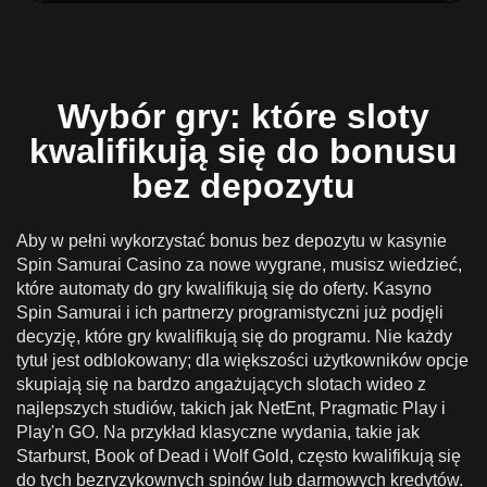
Wybór gry: które sloty
kwalifikują się do bonusu
bez depozytu
Aby w pełni wykorzystać bonus bez depozytu w kasynie
Spin Samurai Casino za nowe wygrane, musisz wiedzieć,
które automaty do gry kwalifikują się do oferty. Kasyno
Spin Samurai i ich partnerzy programistyczni już podjęli
decyzję, które gry kwalifikują się do programu. Nie każdy
tytuł jest odblokowany; dla większości użytkowników opcje
skupiają się na bardzo angażujących slotach wideo z
najlepszych studiów, takich jak NetEnt, Pragmatic Play i
Play'n GO. Na przykład klasyczne wydania, takie jak
Starburst, Book of Dead i Wolf Gold, często kwalifikują się
do tych bezryzykownych spinów lub darmowych kredytów.